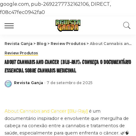
google.com, pub-2692277732162106, DIRECT,
f08c47fec0942fa0
Revista Ganja
>
Blog
>
Review Produtos
>
About Cannabis and Cancer [Blu-Ray]: Conheça o Documentário Essencial sobre Cannabis Medicinal
Review Produtos
ABOUT CANNABIS AND CANCER [BLU-RAY]: CONHEÇA O DOCUMENTÁRIO
ESSENCIAL SOBRE CANNABIS MEDICINAL
Revista Ganja
7 de setembro de 2025
Posted
by
About Cannabis and Cancer [Blu-Ray]
é um
documentário inspirador e envolvente que mergulha de
cabeça na conexão entre a cannabis e tratamentos de
saúde, especialmente para quem enfrenta o câncer. 🌿🧠