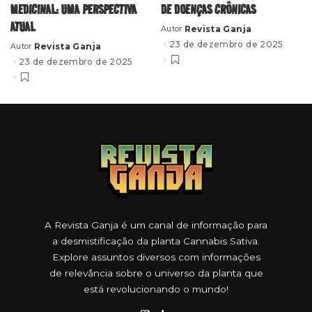
MEDICINAL: UMA PERSPECTIVA
DE DOENÇAS CRÔNICAS
ATUAL
Revista Ganja
Autor
Posted
by
23 de dezembro de 2025
Revista Ganja
Autor
Posted
by
23 de dezembro de 2025
A Revista Ganja é um canal de informação para
a desmistificação da planta Cannabis Sativa.
Explore assuntos diversos com informações
de relevância sobre o universo da planta que
está revolucionando o mundo!