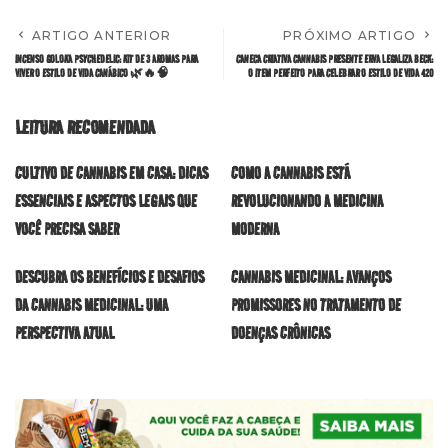
ARTIGO ANTERIOR
PRÓXIMO ARTIGO
INCENSO GOLOKA PSYCHEDELIC: KIT DE 3 AROMAS PARA
CANECA CRIATIVA CANNABIS PRESENTE ERVA LEGALIZA BECK:
VIVER O ESTILO DE VIDA CANÁBICO 🌿🔥🧠
O ITEM PERFEITO PARA CELEBRAR O ESTILO DE VIDA 420
LEITURA RECOMENDADA
CULTIVO DE CANNABIS EM CASA: DICAS
COMO A CANNABIS ESTÁ
ESSENCIAIS E ASPECTOS LEGAIS QUE
REVOLUCIONANDO A MEDICINA
VOCÊ PRECISA SABER
MODERNA
DESCUBRA OS BENEFÍCIOS E DESAFIOS
CANNABIS MEDICINAL: AVANÇOS
DA CANNABIS MEDICINAL: UMA
PROMISSORES NO TRATAMENTO DE
PERSPECTIVA ATUAL
DOENÇAS CRÔNICAS