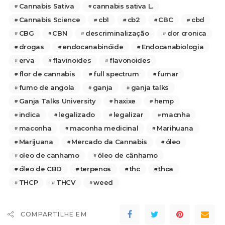
Cannabis Sativa
cannabis sativa L.
Cannabis Science
cb1
cb2
CBC
cbd
CBG
CBN
descriminalização
dor cronica
drogas
endocanabinóide
Endocanabiologia
erva
flavinoides
flavonoides
flor de cannabis
full spectrum
fumar
fumo de angola
ganja
ganja talks
Ganja Talks University
haxixe
hemp
indica
legalizado
legalizar
macnha
maconha
maconha medicinal
Marihuana
Marijuana
Mercado da Cannabis
óleo
oleo de canhamo
óleo de cânhamo
óleo de CBD
terpenos
thc
thca
THCP
THCV
weed
COMPARTILHE EM