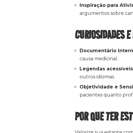
Inspiração para Ativi
argumentos sobre can
CURIOSIDADES E
Documentário Intern
causa medicinal.
Legendas acessíveis
outros idiomas.
Objetividade e Sensi
pacientes quanto profi
POR QUE TER ES
Valorize sua estante co