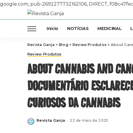
google.com, pub-2692277732162106, DIRECT, f08c47fe
Início
NOTÍCIAS
MEDICINAL
L
Revista Ganja
>
Blog
>
Review Produtos
>
About Cannabis a
Review Produtos
ABOUT CANNABIS AND CAN
DOCUMENTÁRIO ESCLARECE
CURIOSOS DA CANNABIS
Revista Ganja
22 de maio de 2025
Posted
by