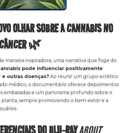
VO OLHAR SOBRE A CANNABIS NO
 CÂNCER 🌿
de maneira inspiradora, uma narrativa que foge do
annabis pode influenciar positivamente
 e outras doenças?
Ao reunir um grupo eclético
tado médico, o documentário oferece depoimentos
es embasadas e um panorama profundo sobre o
da planta, sempre promovendo o
bem-estar
e a
suários.
FERENCIAIS DO BLU-RAY
ABOUT