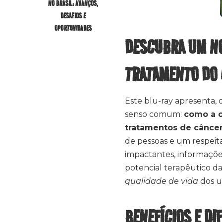
NO BRASIL: AVANÇOS,
DESAFIOS E
OPORTUNIDADES
DESCUBRA UM NO
TRATAMENTO DO
Este blu-ray apresenta, 
senso comum:
como a c
tratamentos de câncer
de pessoas e um respei
impactantes, informaçõ
potencial terapêutico 
qualidade de vida
dos u
BENEFÍCIOS E DI