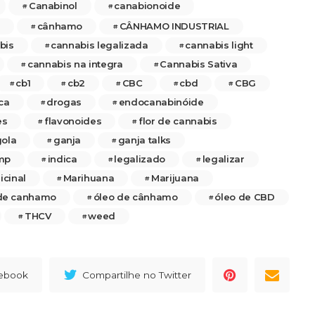
Canabinol
canabionoide
cânhamo
CÂNHAMO INDUSTRIAL
bis
cannabis legalizada
cannabis light
cannabis na integra
Cannabis Sativa
cb1
cb2
CBC
cbd
CBG
ca
drogas
endocanabinóide
es
flavonoides
flor de cannabis
ola
ganja
ganja talks
mp
indica
legalizado
legalizar
cinal
Marihuana
Marijuana
 de canhamo
óleo de cânhamo
óleo de CBD
THCV
weed
cebook
Compartilhe no Twitter