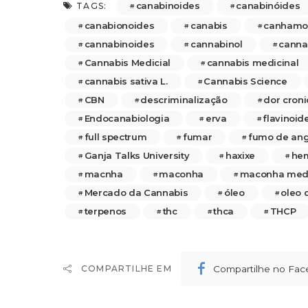
canabinoides
canabinóides
TAGS:
canabionoides
canabis
canhamo
cannabinoides
cannabinol
canna
Cannabis Medicial
cannabis medicinal
cannabis sativa L.
Cannabis Science
CBN
descriminalização
dor croni
Endocanabiologia
erva
flavinoid
full spectrum
fumar
fumo de ang
Ganja Talks University
haxixe
he
macnha
maconha
maconha medi
Mercado da Cannabis
óleo
oleo
terpenos
thc
thca
THCP
Compartilhe no Fa
COMPARTILHE EM