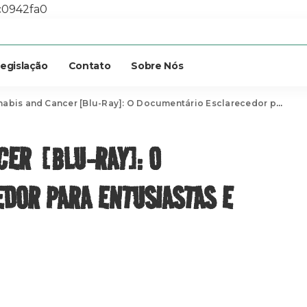
c0942fa0
egislação
Contato
Sobre Nós
nd Cancer [Blu-Ray]: O Documentário Esclarecedor para Entusiastas e Curiosos da Cannabis
CER [BLU-RAY]: O
DOR PARA ENTUSIASTAS E