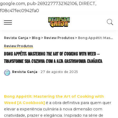
google.com, pub-2692277732162106, DIRECT,
f08c47fec0942fa0
Revista Ganja
>
Blog
>
Review Produtos
>
Bong Appétit: Mastering the Art of Cooking with Weed – Transforme sua Cozinha com a Alta Gastronomia Canábica
Review Produtos
BONG APPÉTIT: MASTERING THE ART OF COOKING WITH WEED –
TRANSFORME SUA COZINHA COM A ALTA GASTRONOMIA CANÁBICA
Revista Ganja
27 de agosto de 2025
Posted
by
Bong Appétit: Mastering the Art of Cooking with
Weed [A Cookbook]
é a obra definitiva para quem quer
elevar a experiência culinária à nova dimensão com
criatividade, prazer e elegância. Inspirado na série de