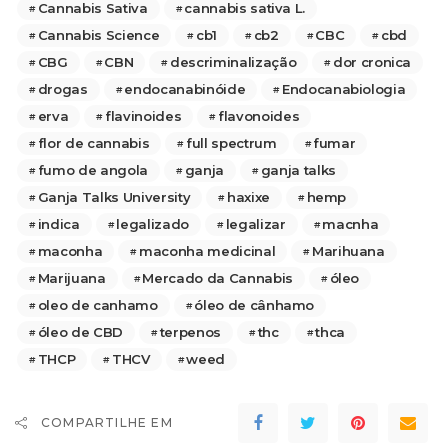
Cannabis Sativa
cannabis sativa L.
Cannabis Science
cb1
cb2
CBC
cbd
CBG
CBN
descriminalização
dor cronica
drogas
endocanabinóide
Endocanabiologia
erva
flavinoides
flavonoides
flor de cannabis
full spectrum
fumar
fumo de angola
ganja
ganja talks
Ganja Talks University
haxixe
hemp
indica
legalizado
legalizar
macnha
maconha
maconha medicinal
Marihuana
Marijuana
Mercado da Cannabis
óleo
oleo de canhamo
óleo de cânhamo
óleo de CBD
terpenos
thc
thca
THCP
THCV
weed
COMPARTILHE EM