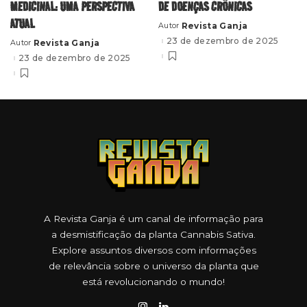
MEDICINAL: UMA PERSPECTIVA
DE DOENÇAS CRÔNICAS
ATUAL
Revista Ganja
Autor
Posted
by
23 de dezembro de 2025
Revista Ganja
Autor
Posted
by
23 de dezembro de 2025
A Revista Ganja é um canal de informação para
a desmistificação da planta Cannabis Sativa.
Explore assuntos diversos com informações
de relevância sobre o universo da planta que
está revolucionando o mundo!