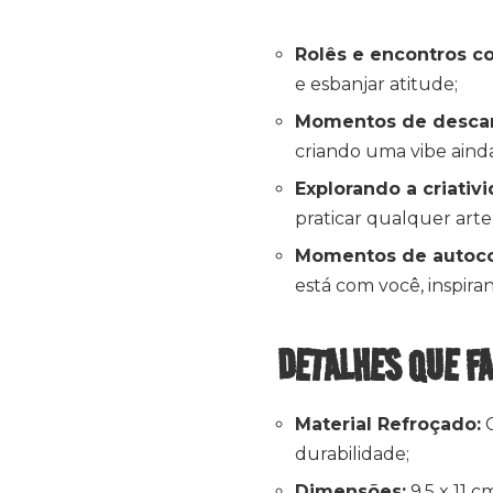
Rolês e encontros c
e esbanjar atitude;
Momentos de desca
criando uma vibe aind
Explorando a criativ
praticar qualquer arte
Momentos de autoc
está com você, inspira
DETALHES QUE F
Material Refroçado:
C
durabilidade;
Dimensões:
9,5 x 11 c