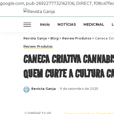
google.com, pub-2692277732162106, DIRECT, f08c47fe
Início
NOTÍCIAS
MEDICINAL
L
Revista Ganja
>
Blog
>
Review Produtos
>
Caneca Criat
Review Produtos
CANECA CRIATIVA CANNABI
QUEM CURTE A CULTURA C
Revista Ganja
9 de setembro de 2025
Posted
by
COMPARTILHE