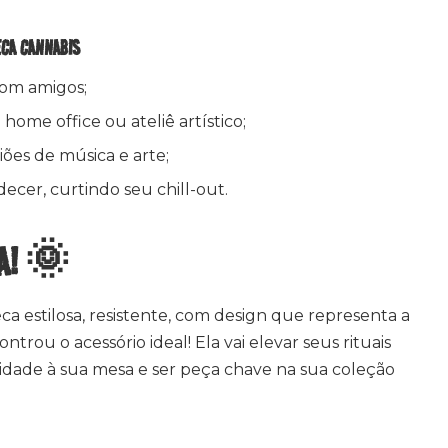
ECA CANNABIS
com amigos;
ome office ou ateliê artístico;
ões de música e arte;
cer, curtindo seu chill-out.
UA! 🌞
a estilosa, resistente, com design que representa a
ntrou o acessório ideal! Ela vai elevar seus rituais
lidade à sua mesa e ser peça chave na sua coleção