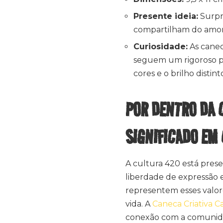
Presente ideia:
Surpr
compartilham do amor 
Curiosidade:
As canec
seguem um rigoroso pa
cores e o brilho disti
POR DENTRO DA 
SIGNIFICADO EM
A cultura 420 está pres
liberdade de expressão e
representem esses valore
vida. A
Caneca Criativa C
conexão com a comunidad