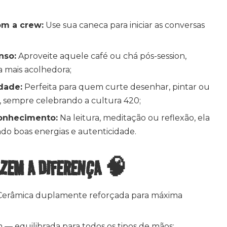
om a crew:
Use sua caneca para iniciar as conversas
nso:
Aproveite aquele café ou chá pós-session,
a mais acolhedora;
idade:
Perfeita para quem curte desenhar, pintar ou
, sempre celebrando a cultura 420;
onhecimento:
Na leitura, meditação ou reflexão, ela
ndo boas energias e autenticidade.
AZEM A DIFERENÇA 🧠
erâmica duplamente reforçada para máxima
m — equilibrada para todos os tipos de mãos;