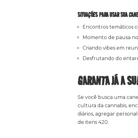
SITUAÇÕES PARA USAR SUA CAN
Encontros temáticos 
Momento de pausa no h
Criando vibes em reuni
Desfrutando do entarde
GARANTA JÁ A S
Se você busca uma canec
cultura da cannabis, enco
diários, agregar persona
de itens 420.