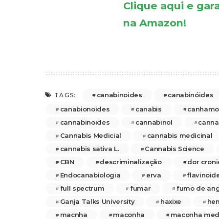
Clique aqui e gar
na Amazon!
canabinoides
canabinóides
TAGS:
canabionoides
canabis
canhamo
cannabinoides
cannabinol
canna
Cannabis Medicial
cannabis medicinal
cannabis sativa L.
Cannabis Science
CBN
descriminalização
dor croni
Endocanabiologia
erva
flavinoid
full spectrum
fumar
fumo de ang
Ganja Talks University
haxixe
he
macnha
maconha
maconha medi