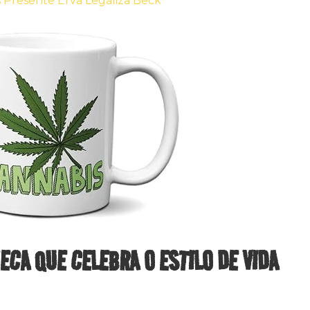
s Presente Erva Legaliza Beck
CA QUE CELEBRA O ESTILO DE VIDA