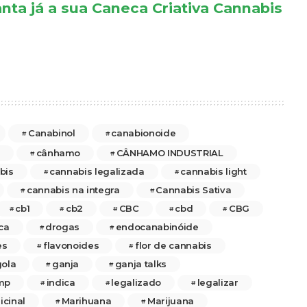
anta já a sua Caneca Criativa Cannabis
Canabinol
canabionoide
cânhamo
CÂNHAMO INDUSTRIAL
bis
cannabis legalizada
cannabis light
cannabis na integra
Cannabis Sativa
cb1
cb2
CBC
cbd
CBG
ca
drogas
endocanabinóide
es
flavonoides
flor de cannabis
ola
ganja
ganja talks
mp
indica
legalizado
legalizar
cinal
Marihuana
Marijuana