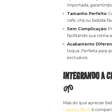
Importada, garantindo 
Tamanho Perfeito:
Co
café, chá ou bebida fa
Sem Complicação:
Po
facilitando sua rotina 
Acabamento Diferen
toque. Perfeita para 
exclusivos.
INTEGRANDO A C
🌱
Mais do que apreciar beb
Legaliza Beck
é companhe