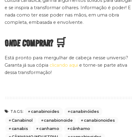
cultura canábica, ganha argumentos sólidos para dialogar
e se inspira a transformar olhares. Informação é poder! E
nada como ter esse poder nas mãos, em uma obra
completa, embasada e envolvente.
ONDE COMPRAR? 🛒
Está pronto para mergulhar de cabeça nesse universo?
Garanta já sua cópia
clicando aqui
e torne-se parte ativa
dessa transformação!
canabinoides
canabinóides
TAGS:
Canabinol
canabionoide
canabionoides
canabis
canhamo
cânhamo
CÂNHAMO INDUSTRIAL
cannabinoides