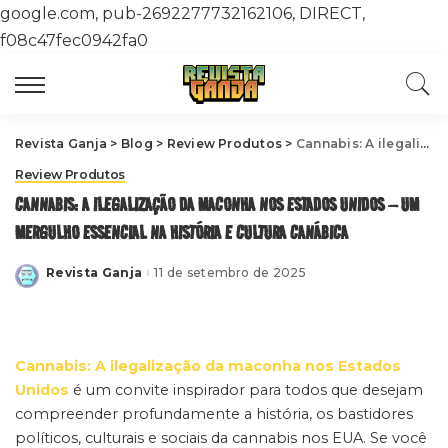
google.com, pub-2692277732162106, DIRECT,
f08c47fec0942fa0
Revista Ganja
>
Blog
>
Review Produtos
>
Cannabis: A ilegalização da maconha nos Estados Unidos – Um mergulho essencial na história e cultura canábica
Review Produtos
CANNABIS: A ILEGALIZAÇÃO DA MACONHA NOS ESTADOS UNIDOS – UM
MERGULHO ESSENCIAL NA HISTÓRIA E CULTURA CANÁBICA
Revista Ganja
11 de setembro de 2025
Posted
by
Cannabis: A ilegalização da maconha nos Estados
Unidos
é um convite inspirador para todos que desejam
compreender profundamente a história, os bastidores
políticos, culturais e sociais da cannabis nos EUA. Se você