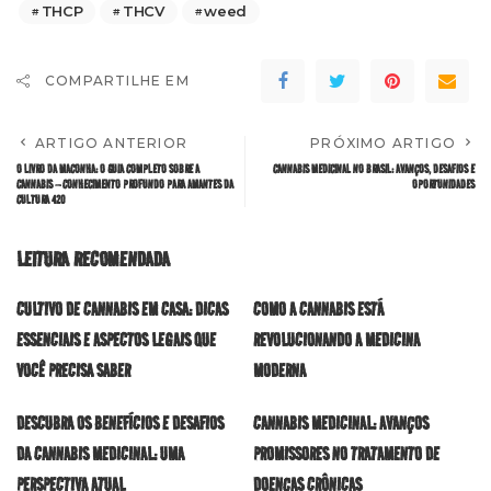
THCP
THCV
weed
COMPARTILHE EM
ARTIGO ANTERIOR
PRÓXIMO ARTIGO
O LIVRO DA MACONHA: O GUIA COMPLETO SOBRE A
CANNABIS MEDICINAL NO BRASIL: AVANÇOS, DESAFIOS E
CANNABIS – CONHECIMENTO PROFUNDO PARA AMANTES DA
OPORTUNIDADES
CULTURA 420
LEITURA RECOMENDADA
CULTIVO DE CANNABIS EM CASA: DICAS
COMO A CANNABIS ESTÁ
ESSENCIAIS E ASPECTOS LEGAIS QUE
REVOLUCIONANDO A MEDICINA
VOCÊ PRECISA SABER
MODERNA
DESCUBRA OS BENEFÍCIOS E DESAFIOS
CANNABIS MEDICINAL: AVANÇOS
DA CANNABIS MEDICINAL: UMA
PROMISSORES NO TRATAMENTO DE
PERSPECTIVA ATUAL
DOENÇAS CRÔNICAS