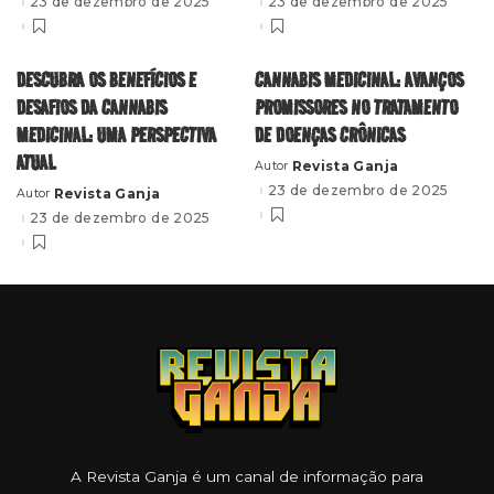
23 de dezembro de 2025
23 de dezembro de 2025
DESCUBRA OS BENEFÍCIOS E
CANNABIS MEDICINAL: AVANÇOS
DESAFIOS DA CANNABIS
PROMISSORES NO TRATAMENTO
MEDICINAL: UMA PERSPECTIVA
DE DOENÇAS CRÔNICAS
ATUAL
Revista Ganja
Autor
Posted
by
23 de dezembro de 2025
Revista Ganja
Autor
Posted
by
23 de dezembro de 2025
A Revista Ganja é um canal de informação para