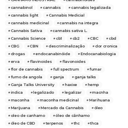
cannabinol
cannabis
cannabis legalizada
cannabis light
Cannabis Medicial
cannabis medicinal
cannabis na integra
Cannabis Sativa
cannabis sativa L.
Cannabis Science
cb1
cb2
CBC
cbd
CBG
CBN
descriminalização
dor cronica
drogas
endocanabinóide
Endocanabiologia
erva
flavinoides
flavonoides
flor de cannabis
full spectrum
fumar
fumo de angola
ganja
ganja talks
Ganja Talks University
haxixe
hemp
indica
legalizado
legalizar
macnha
maconha
maconha medicinal
Marihuana
Marijuana
Mercado da Cannabis
óleo
oleo de canhamo
óleo de cânhamo
óleo de CBD
terpenos
thc
thca