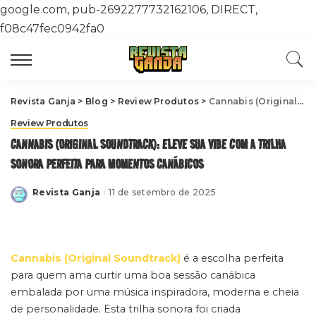
google.com, pub-2692277732162106, DIRECT,
f08c47fec0942fa0
Revista Ganja
>
Blog
>
Review Produtos
>
Cannabis (Original Soundtrack): eleve sua vibe com a trilha sonora perfeita para momentos canábicos
Review Produtos
CANNABIS (ORIGINAL SOUNDTRACK): ELEVE SUA VIBE COM A TRILHA
SONORA PERFEITA PARA MOMENTOS CANÁBICOS
Revista Ganja
11 de setembro de 2025
Posted
by
Cannabis (Original Soundtrack)
é a escolha perfeita
para quem ama curtir uma boa sessão canábica
embalada por uma música inspiradora, moderna e cheia
de personalidade. Esta trilha sonora foi criada