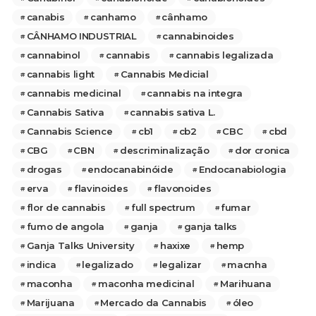
canabis
canhamo
cânhamo
CÂNHAMO INDUSTRIAL
cannabinoides
cannabinol
cannabis
cannabis legalizada
cannabis light
Cannabis Medicial
cannabis medicinal
cannabis na integra
Cannabis Sativa
cannabis sativa L.
Cannabis Science
cb1
cb2
CBC
cbd
CBG
CBN
descriminalização
dor cronica
drogas
endocanabinóide
Endocanabiologia
erva
flavinoides
flavonoides
flor de cannabis
full spectrum
fumar
fumo de angola
ganja
ganja talks
Ganja Talks University
haxixe
hemp
indica
legalizado
legalizar
macnha
maconha
maconha medicinal
Marihuana
Marijuana
Mercado da Cannabis
óleo