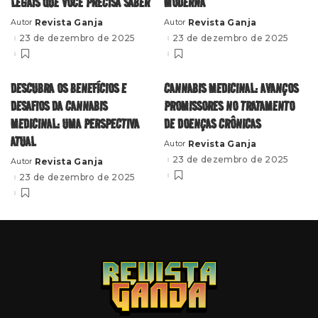
LEGAIS QUE VOCÊ PRECISA SABER
MODERNA
Revista Ganja
Revista Ganja
Autor
Autor
Posted
Posted
by
by
23 de dezembro de 2025
23 de dezembro de 2025
DESCUBRA OS BENEFÍCIOS E
CANNABIS MEDICINAL: AVANÇOS
DESAFIOS DA CANNABIS
PROMISSORES NO TRATAMENTO
MEDICINAL: UMA PERSPECTIVA
DE DOENÇAS CRÔNICAS
ATUAL
Revista Ganja
Autor
Posted
by
23 de dezembro de 2025
Revista Ganja
Autor
Posted
by
23 de dezembro de 2025