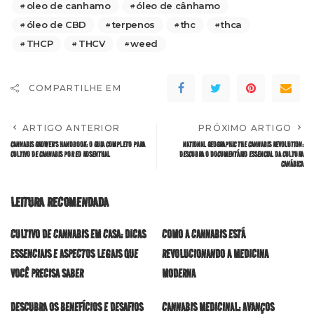
oleo de canhamo
óleo de cânhamo
óleo de CBD
terpenos
thc
thca
THCP
THCV
weed
COMPARTILHE EM
ARTIGO ANTERIOR
PRÓXIMO ARTIGO
CANNABIS GROWER’S HANDBOOK: O GUIA COMPLETO PARA
NATIONAL GEOGRAPHIC THE CANNABIS REVOLUTION:
CULTIVO DE CANNABIS POR ED ROSENTHAL
DESCUBRA O DOCUMENTÁRIO ESSENCIAL DA CULTURA
CANÁBICA
LEITURA RECOMENDADA
CULTIVO DE CANNABIS EM CASA: DICAS
COMO A CANNABIS ESTÁ
ESSENCIAIS E ASPECTOS LEGAIS QUE
REVOLUCIONANDO A MEDICINA
VOCÊ PRECISA SABER
MODERNA
DESCUBRA OS BENEFÍCIOS E DESAFIOS
CANNABIS MEDICINAL: AVANÇOS