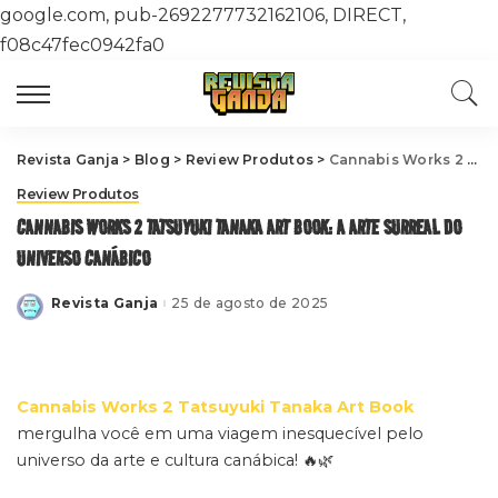
google.com, pub-2692277732162106, DIRECT,
f08c47fec0942fa0
Revista Ganja
>
Blog
>
Review Produtos
>
Cannabis Works 2 Tatsuyuki Tanaka Art Book: A Arte Surreal do Universo Canábico
Review Produtos
CANNABIS WORKS 2 TATSUYUKI TANAKA ART BOOK: A ARTE SURREAL DO
UNIVERSO CANÁBICO
Revista Ganja
25 de agosto de 2025
Posted
by
Cannabis Works 2 Tatsuyuki Tanaka Art Book
mergulha você em uma viagem inesquecível pelo
universo da arte e cultura canábica! 🔥🌿