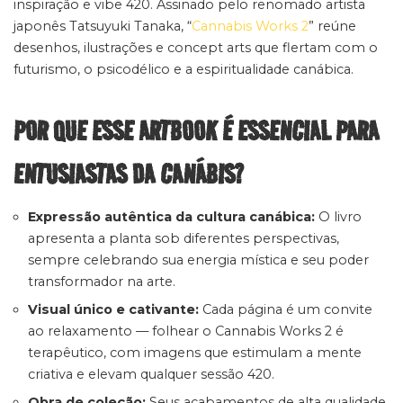
inspiração e vibe 420. Assinado pelo renomado artista
japonês Tatsuyuki Tanaka, “
Cannabis Works 2
” reúne
desenhos, ilustrações e concept arts que flertam com o
futurismo, o psicodélico e a espiritualidade canábica.
POR QUE ESSE ARTBOOK É ESSENCIAL PARA
ENTUSIASTAS DA CANÁBIS?
Expressão autêntica da cultura canábica:
O livro
apresenta a planta sob diferentes perspectivas,
sempre celebrando sua energia mística e seu poder
transformador na arte.
Visual único e cativante:
Cada página é um convite
ao relaxamento — folhear o Cannabis Works 2 é
terapêutico, com imagens que estimulam a mente
criativa e elevam qualquer sessão 420.
Obra de coleção:
Seus acabamentos de alta qualidade