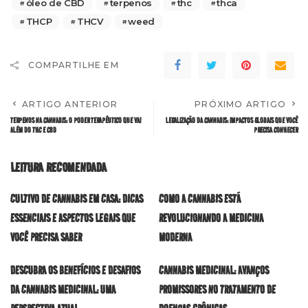
óleo de CBD
terpenos
thc
thca
THCP
THCV
weed
COMPARTILHE EM
ARTIGO ANTERIOR
PRÓXIMO ARTIGO
TERPENOS NA CANNABIS: O PODER TERAPÊUTICO QUE VAI
LEGALIZAÇÃO DA CANNABIS: IMPACTOS GLOBAIS QUE VOCÊ
ALÉM DO THC E CBD
PRECISA CONHECER
LEITURA RECOMENDADA
CULTIVO DE CANNABIS EM CASA: DICAS
COMO A CANNABIS ESTÁ
ESSENCIAIS E ASPECTOS LEGAIS QUE
REVOLUCIONANDO A MEDICINA
VOCÊ PRECISA SABER
MODERNA
DESCUBRA OS BENEFÍCIOS E DESAFIOS
CANNABIS MEDICINAL: AVANÇOS
DA CANNABIS MEDICINAL: UMA
PROMISSORES NO TRATAMENTO DE