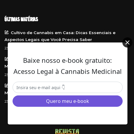
ÚLTIMAS MATÉRIAS
Cultivo de Cannabis em Casa: Dicas Essenciais e
Aspectos Legais que Você Precisa Saber
23 de dezembro de 2025
Baixe nosso e-book gratuito:
Como a Cannabis está Revolucionando a Medicina
Moderna
Acesso Legal à Cannabis Medicinal
23 de dezembro de 2025
Descubra os Benefícios e Desafios da Cannabis
Medicinal: Uma Perspectiva Atual
23 de dezembro de 2025