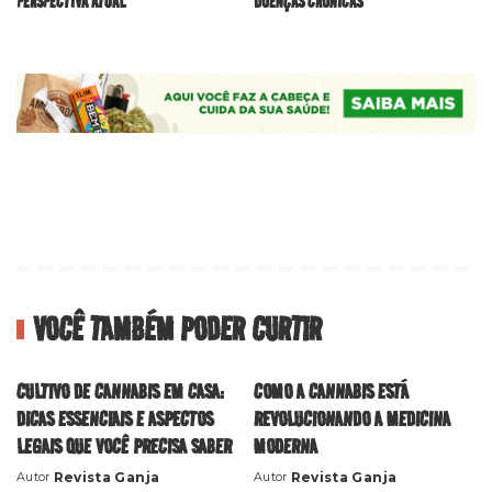
PERSPECTIVA ATUAL
DOENÇAS CRÔNICAS
VOCÊ TAMBÉM PODER CURTIR
CULTIVO DE CANNABIS EM CASA:
COMO A CANNABIS ESTÁ
DICAS ESSENCIAIS E ASPECTOS
REVOLUCIONANDO A MEDICINA
LEGAIS QUE VOCÊ PRECISA SABER
MODERNA
Revista Ganja
Revista Ganja
Autor
Autor
Posted
Posted