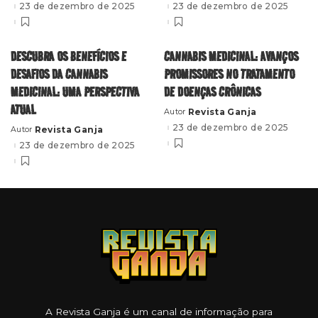
by
by
23 de dezembro de 2025
23 de dezembro de 2025
DESCUBRA OS BENEFÍCIOS E
CANNABIS MEDICINAL: AVANÇOS
DESAFIOS DA CANNABIS
PROMISSORES NO TRATAMENTO
MEDICINAL: UMA PERSPECTIVA
DE DOENÇAS CRÔNICAS
ATUAL
Revista Ganja
Autor
Posted
by
23 de dezembro de 2025
Revista Ganja
Autor
Posted
by
23 de dezembro de 2025
A Revista Ganja é um canal de informação para