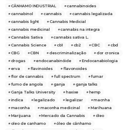
CÂNHAMO INDUSTRIAL
cannabinoides
cannabinol
cannabis
cannabis legalizada
cannabis light
Cannabis Medicial
cannabis medicinal
cannabis na integra
Cannabis Sativa
cannabis sativa L.
Cannabis Science
cb1
cb2
CBC
cbd
CBG
CBN
descriminalização
dor cronica
drogas
endocanabinóide
Endocanabiologia
erva
flavinoides
flavonoides
flor de cannabis
full spectrum
fumar
fumo de angola
ganja
ganja talks
Ganja Talks University
haxixe
hemp
indica
legalizado
legalizar
macnha
maconha
maconha medicinal
Marihuana
Marijuana
Mercado da Cannabis
óleo
oleo de canhamo
óleo de cânhamo