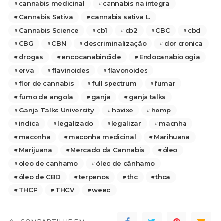
cannabis medicinal
cannabis na integra
Cannabis Sativa
cannabis sativa L.
Cannabis Science
cb1
cb2
CBC
cbd
CBG
CBN
descriminalização
dor cronica
drogas
endocanabinóide
Endocanabiologia
erva
flavinoides
flavonoides
flor de cannabis
full spectrum
fumar
fumo de angola
ganja
ganja talks
Ganja Talks University
haxixe
hemp
indica
legalizado
legalizar
macnha
maconha
maconha medicinal
Marihuana
Marijuana
Mercado da Cannabis
óleo
oleo de canhamo
óleo de cânhamo
óleo de CBD
terpenos
thc
thca
THCP
THCV
weed