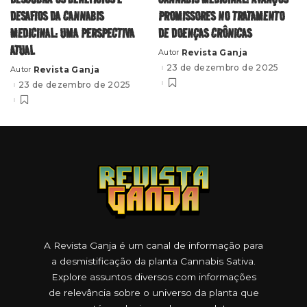
DESAFIOS DA CANNABIS
PROMISSORES NO TRATAMENTO
MEDICINAL: UMA PERSPECTIVA
DE DOENÇAS CRÔNICAS
ATUAL
Revista Ganja
Autor
Posted
by
23 de dezembro de 2025
Revista Ganja
Autor
Posted
by
23 de dezembro de 2025
A Revista Ganja é um canal de informação para
a desmistificação da planta Cannabis Sativa.
Explore assuntos diversos com informações
de relevância sobre o universo da planta que