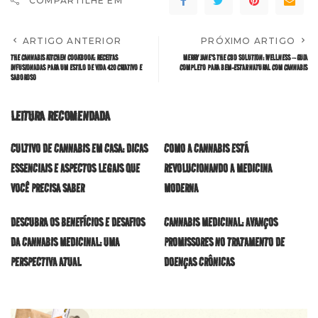
COMPARTILHE EM
ARTIGO ANTERIOR
PRÓXIMO ARTIGO
THE CANNABIS KITCHEN COOKBOOK: RECEITAS
MERRY JANE’S THE CBD SOLUTION: WELLNESS – GUIA
INFUSIONADAS PARA UM ESTILO DE VIDA 420 CRIATIVO E
COMPLETO PARA BEM-ESTAR NATURAL COM CANNABIS
SABOROSO
LEITURA RECOMENDADA
CULTIVO DE CANNABIS EM CASA: DICAS
COMO A CANNABIS ESTÁ
ESSENCIAIS E ASPECTOS LEGAIS QUE
REVOLUCIONANDO A MEDICINA
VOCÊ PRECISA SABER
MODERNA
DESCUBRA OS BENEFÍCIOS E DESAFIOS
CANNABIS MEDICINAL: AVANÇOS
DA CANNABIS MEDICINAL: UMA
PROMISSORES NO TRATAMENTO DE
PERSPECTIVA ATUAL
DOENÇAS CRÔNICAS