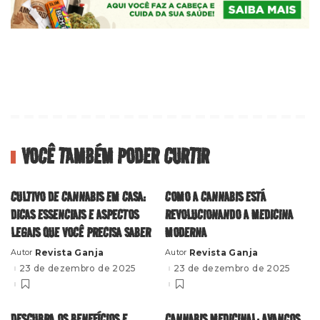
VOCÊ TAMBÉM PODER CURTIR
CULTIVO DE CANNABIS EM CASA:
COMO A CANNABIS ESTÁ
DICAS ESSENCIAIS E ASPECTOS
REVOLUCIONANDO A MEDICINA
LEGAIS QUE VOCÊ PRECISA SABER
MODERNA
Revista Ganja
Revista Ganja
Autor
Autor
Posted
Posted
by
by
23 de dezembro de 2025
23 de dezembro de 2025
DESCUBRA OS BENEFÍCIOS E
CANNABIS MEDICINAL: AVANÇOS