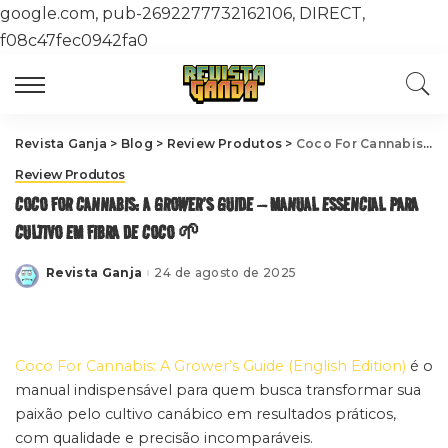
google.com, pub-2692277732162106, DIRECT,
f08c47fec0942fa0
Revista Ganja
>
Blog
>
Review Produtos
>
Coco For Cannabis: A Grower’s Guide – Manual Essencial para Cultivo em Fibra de Coco 🌱
Review Produtos
COCO FOR CANNABIS: A GROWER’S GUIDE – MANUAL ESSENCIAL PARA
CULTIVO EM FIBRA DE COCO 🌱
Revista Ganja
24 de agosto de 2025
Posted
by
Coco For Cannabis: A Grower’s Guide (English Edition)
é o
manual indispensável para quem busca transformar sua
paixão pelo cultivo canábico em resultados práticos,
com qualidade e precisão incomparáveis.