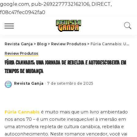
google.com, pub-2692277732162106, DIRECT,
f08c47fec0942fa0
Revista Ganja
>
Blog
>
Review Produtos
>
Fúria Cannabis: Uma Jornada de Rebeldia e Autodescoberta em Tempos de Mudança
Review Produtos
FÚRIA CANNABIS: UMA JORNADA DE REBELDIA E AUTODESCOBERTA EM
TEMPOS DE MUDANÇA
Revista Ganja
7 de setembro de 2025
Posted
by
Fúria Cannabis
é muito mais que um livro ambientado
nos anos 70 – é um convite inesquecível à imersão em
uma atmosfera repleta de cultura canábica, rebeldia e
autoconhecimento. Neste romance vencedor, você vai