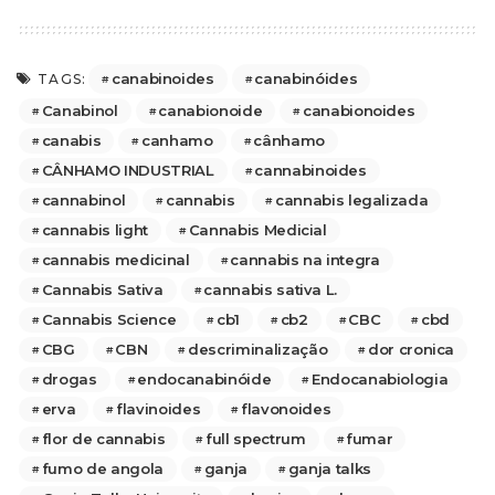
canabinoides
canabinóides
TAGS:
Canabinol
canabionoide
canabionoides
canabis
canhamo
cânhamo
CÂNHAMO INDUSTRIAL
cannabinoides
cannabinol
cannabis
cannabis legalizada
cannabis light
Cannabis Medicial
cannabis medicinal
cannabis na integra
Cannabis Sativa
cannabis sativa L.
Cannabis Science
cb1
cb2
CBC
cbd
CBG
CBN
descriminalização
dor cronica
drogas
endocanabinóide
Endocanabiologia
erva
flavinoides
flavonoides
flor de cannabis
full spectrum
fumar
fumo de angola
ganja
ganja talks