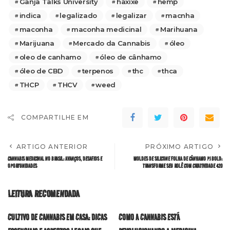
Ganja Talks University
haxixe
hemp
indica
legalizado
legalizar
macnha
maconha
maconha medicinal
Marihuana
Marijuana
Mercado da Cannabis
óleo
oleo de canhamo
óleo de cânhamo
óleo de CBD
terpenos
thc
thca
THCP
THCV
weed
COMPARTILHE EM
ARTIGO ANTERIOR
PRÓXIMO ARTIGO
CANNABIS MEDICINAL NO BRASIL: AVANÇOS, DESAFIOS E
MOLDES DE SILICONE FOLHA DE CÂNHAMO PJ BOLD:
OPORTUNIDADES
TRANSFORME SEU ROLÊ COM CRIATIVIDADE 420
LEITURA RECOMENDADA
CULTIVO DE CANNABIS EM CASA: DICAS
COMO A CANNABIS ESTÁ