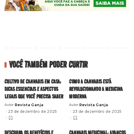
VOCÊ TAMBÉM PODER CURTIR
CULTIVO DE CANNABIS EM CASA:
COMO A CANNABIS ESTÁ
DICAS ESSENCIAIS E ASPECTOS
REVOLUCIONANDO A MEDICINA
LEGAIS QUE VOCÊ PRECISA SABER
MODERNA
Revista Ganja
Revista Ganja
Autor
Autor
Posted
Posted
by
by
23 de dezembro de 2025
23 de dezembro de 2025
DESCUBRA OS BENEFÍCIOS E
CANNABIS MEDICINAL: AVANÇOS