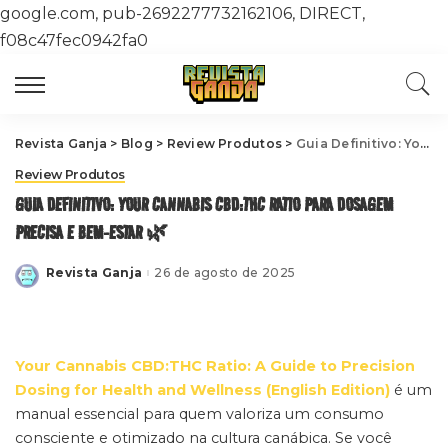
google.com, pub-2692277732162106, DIRECT,
f08c47fec0942fa0
Revista Ganja
>
Blog
>
Review Produtos
>
Guia Definitivo: Your Cannabis CBD:THC Ratio para Dosagem Precisa e Bem-estar 🌿
Review Produtos
GUIA DEFINITIVO: YOUR CANNABIS CBD:THC RATIO PARA DOSAGEM
PRECISA E BEM-ESTAR 🌿
Revista Ganja
26 de agosto de 2025
Posted
by
Your Cannabis CBD:THC Ratio: A Guide to Precision
Dosing for Health and Wellness (English Edition)
é um
manual essencial para quem valoriza um consumo
consciente e otimizado na cultura canábica. Se você