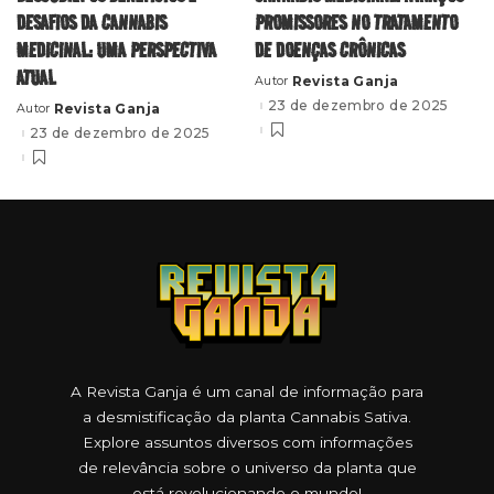
DESAFIOS DA CANNABIS
PROMISSORES NO TRATAMENTO
MEDICINAL: UMA PERSPECTIVA
DE DOENÇAS CRÔNICAS
ATUAL
Revista Ganja
Autor
Posted
by
23 de dezembro de 2025
Revista Ganja
Autor
Posted
by
23 de dezembro de 2025
A Revista Ganja é um canal de informação para
a desmistificação da planta Cannabis Sativa.
Explore assuntos diversos com informações
de relevância sobre o universo da planta que
está revolucionando o mundo!