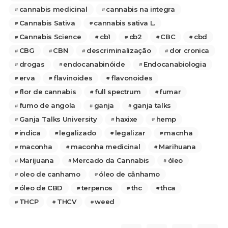
cannabis medicinal
cannabis na integra
Cannabis Sativa
cannabis sativa L.
Cannabis Science
cb1
cb2
CBC
cbd
CBG
CBN
descriminalização
dor cronica
drogas
endocanabinóide
Endocanabiologia
erva
flavinoides
flavonoides
flor de cannabis
full spectrum
fumar
fumo de angola
ganja
ganja talks
Ganja Talks University
haxixe
hemp
indica
legalizado
legalizar
macnha
maconha
maconha medicinal
Marihuana
Marijuana
Mercado da Cannabis
óleo
oleo de canhamo
óleo de cânhamo
óleo de CBD
terpenos
thc
thca
THCP
THCV
weed