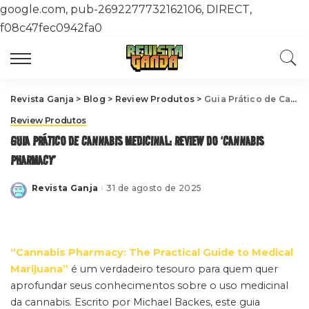
google.com, pub-2692277732162106, DIRECT,
f08c47fec0942fa0
Revista Ganja
>
Blog
>
Review Produtos
>
Guia Prático de Cannabis Medicinal: Review do ‘Cannabis Pharmacy’
Review Produtos
GUIA PRÁTICO DE CANNABIS MEDICINAL: REVIEW DO ‘CANNABIS
PHARMACY’
Revista Ganja
31 de agosto de 2025
Posted
by
“Cannabis Pharmacy: The Practical Guide to Medical
Marijuana”
é um verdadeiro tesouro para quem quer
aprofundar seus conhecimentos sobre o uso medicinal
da cannabis. Escrito por Michael Backes, este guia