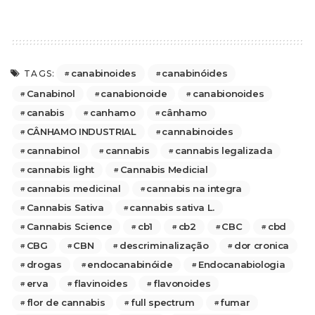
canabinoides
canabinóides
TAGS:
Canabinol
canabionoide
canabionoides
canabis
canhamo
cânhamo
CÂNHAMO INDUSTRIAL
cannabinoides
cannabinol
cannabis
cannabis legalizada
cannabis light
Cannabis Medicial
cannabis medicinal
cannabis na integra
Cannabis Sativa
cannabis sativa L.
Cannabis Science
cb1
cb2
CBC
cbd
CBG
CBN
descriminalização
dor cronica
drogas
endocanabinóide
Endocanabiologia
erva
flavinoides
flavonoides
flor de cannabis
full spectrum
fumar