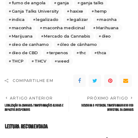
fumo de angola
ganja
ganja talks
Ganja Talks University
haxixe
hemp
indica
legalizado
legalizar
macnha
maconha
maconha medicinal
Marihuana
Marijuana
Mercado da Cannabis
óleo
oleo de canhamo
óleo de cânhamo
óleo de CBD
terpenos
thc
thca
THCP
THCV
weed
COMPARTILHE EM
ARTIGO ANTERIOR
PRÓXIMO ARTIGO
LEGALIZAÇÃO DA CANNABIS: TRANSFORMAÇÕES GLOBAIS E
DESCUBRA O POTENCIAL TRANSFORMADOR DO USO
IMPACTOS INESPERADOS
INDUSTRIAL DA CANNABIS
LEITURA RECOMENDADA