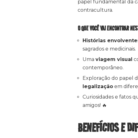
papel fundamental da ca
contracultura.
O QUE VOCÊ VAI ENCONTRAR NES
Histórias envolvente
sagrados e medicinais.
Uma
viagem visual
co
contemporâneo.
Exploração do papel d
legalização
em difere
Curiosidades e fatos q
amigos! 🔥
BENEFÍCIOS E DI