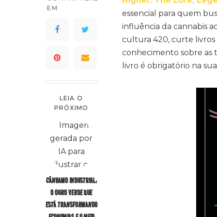
Higher: The Lore, Leg
EM
essencial para quem bus
influência da cannabis 
cultura 420, curte livros
conhecimento sobre as t
livro é obrigatório na su
LEIA O
PRÓXIMO
CÂNHAMO INDUSTRIAL:
O OURO VERDE QUE
ESTÁ TRANSFORMANDO
ECONOMIAS E O MEIO