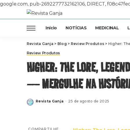
google.com, pub-2692277732162106, DIRECT, f08c47fe
Início
NOTÍCIAS
MEDICINAL
L
Revista Ganja
>
Blog
>
Review Produtos
>
Higher: The Lo
Review Produtos
HIGHER: THE LORE, LEGEN
— MERGULHE NA HISTÓRIA
Revista Ganja
25 de agosto de 2025
Posted
by
COMPARTILHE