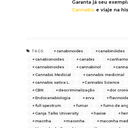
Garanta já seu exempl
Cannabis
e viaje na his
canabinoides
canabinóides
TAGS:
canabionoides
canabis
canhamo
cannabinoides
cannabinol
canna
Cannabis Medicial
cannabis medicinal
cannabis sativa L.
Cannabis Science
CBN
descriminalização
dor croni
Endocanabiologia
erva
flavinoid
full spectrum
fumar
fumo de ang
Ganja Talks University
haxixe
he
macnha
maconha
maconha medi