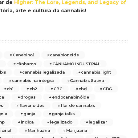
ar de
Higher: The Lore, Legends, and Legacy of
tória, arte e cultura da cannabis!
Canabinol
canabionoide
cânhamo
CÂNHAMO INDUSTRIAL
bis
cannabis legalizada
cannabis light
cannabis na integra
Cannabis Sativa
cb1
cb2
CBC
cbd
CBG
ca
drogas
endocanabinóide
es
flavonoides
flor de cannabis
ola
ganja
ganja talks
mp
indica
legalizado
legalizar
cinal
Marihuana
Marijuana