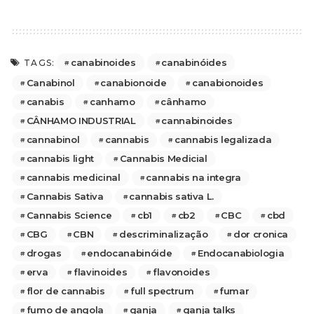
canabinoides
canabinóides
TAGS:
Canabinol
canabionoide
canabionoides
canabis
canhamo
cânhamo
CÂNHAMO INDUSTRIAL
cannabinoides
cannabinol
cannabis
cannabis legalizada
cannabis light
Cannabis Medicial
cannabis medicinal
cannabis na integra
Cannabis Sativa
cannabis sativa L.
Cannabis Science
cb1
cb2
CBC
cbd
CBG
CBN
descriminalização
dor cronica
drogas
endocanabinóide
Endocanabiologia
erva
flavinoides
flavonoides
flor de cannabis
full spectrum
fumar
fumo de angola
ganja
ganja talks