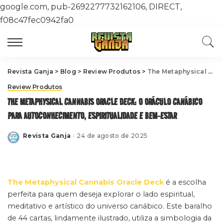
google.com, pub-2692277732162106, DIRECT,
f08c47fec0942fa0
Revista Ganja
>
Blog
>
Review Produtos
>
The Metaphysical Cannabis Oracle Deck: O Oráculo Canábico para Autoconhecimento, Espiritualidade e Bem-estar
Review Produtos
THE METAPHYSICAL CANNABIS ORACLE DECK: O ORÁCULO CANÁBICO
PARA AUTOCONHECIMENTO, ESPIRITUALIDADE E BEM-ESTAR
Revista Ganja
24 de agosto de 2025
Posted
by
The Metaphysical Cannabis Oracle Deck
é a escolha
perfeita para quem deseja explorar o lado espiritual,
meditativo e artístico do universo canábico. Este baralho
de 44 cartas, lindamente ilustrado, utiliza a simbologia da