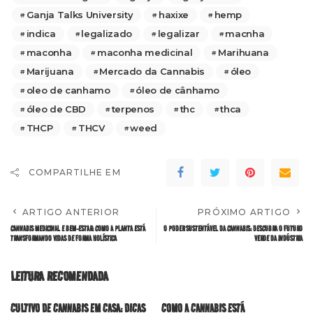
Ganja Talks University
haxixe
hemp
indica
legalizado
legalizar
macnha
maconha
maconha medicinal
Marihuana
Marijuana
Mercado da Cannabis
óleo
oleo de canhamo
óleo de cânhamo
óleo de CBD
terpenos
thc
thca
THCP
THCV
weed
COMPARTILHE EM
ARTIGO ANTERIOR
PRÓXIMO ARTIGO
CANNABIS MEDICINAL E BEM-ESTAR: COMO A PLANTA ESTÁ
O PODER SUSTENTÁVEL DA CANNABIS: DESCUBRA O FUTURO
TRANSFORMANDO VIDAS DE FORMA HOLÍSTICA
VERDE DA INDÚSTRIA
LEITURA RECOMENDADA
CULTIVO DE CANNABIS EM CASA: DICAS
COMO A CANNABIS ESTÁ