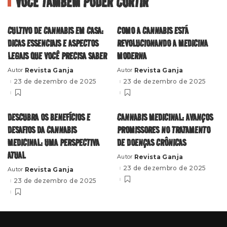
VOCÊ TAMBÉM PODER CURTIR
CULTIVO DE CANNABIS EM CASA:
COMO A CANNABIS ESTÁ
DICAS ESSENCIAIS E ASPECTOS
REVOLUCIONANDO A MEDICINA
LEGAIS QUE VOCÊ PRECISA SABER
MODERNA
Revista Ganja
Revista Ganja
Autor
Autor
Posted
Posted
by
by
23 de dezembro de 2025
23 de dezembro de 2025
DESCUBRA OS BENEFÍCIOS E
CANNABIS MEDICINAL: AVANÇOS
DESAFIOS DA CANNABIS
PROMISSORES NO TRATAMENTO
MEDICINAL: UMA PERSPECTIVA
DE DOENÇAS CRÔNICAS
ATUAL
Revista Ganja
Autor
Posted
by
23 de dezembro de 2025
Revista Ganja
Autor
Posted
by
23 de dezembro de 2025