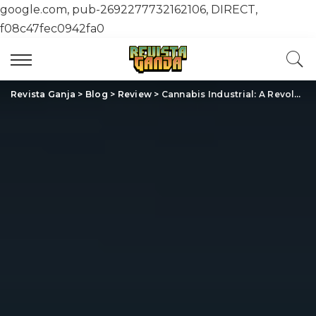
google.com, pub-2692277732162106, DIRECT,
f08c47fec0942fa0
Revista Ganja
>
Blog
>
Review
>
Cannabis Industrial: A Revolução Verde que Está Transformando Mercados