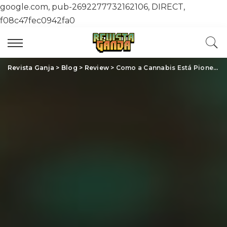
google.com, pub-2692277732162106, DIRECT,
f08c47fec0942fa0
Revista Ganja
>
Blog
>
Review
>
Como a Cannabis Está Pioneirando a Sustentabilidade Industrial: Inovações e Impactos