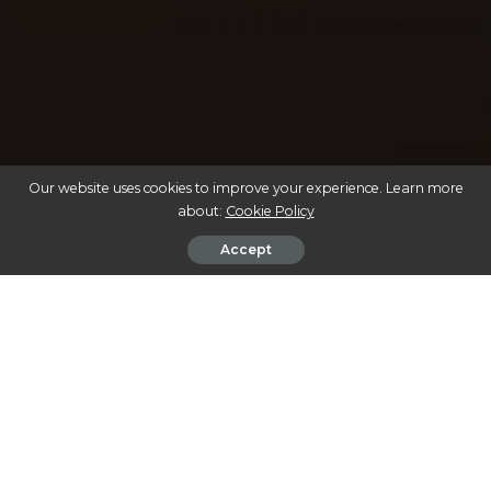
Our website uses cookies to improve your experience. Learn more
about:
Cookie Policy
Accept
COMO A CANNABIS ESTÁ PIONEIRANDO A SUSTENTABILIDADE
INDUSTRIAL: INOVAÇÕES E IMPACTOS
Em um mundo cada vez mais preocupado com o
impacto ambiental e a necessidade de soluções