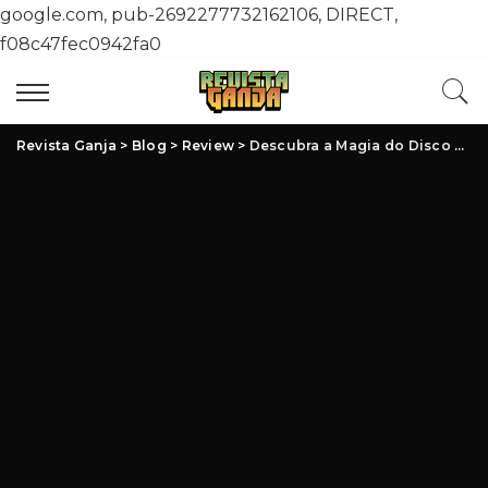
google.com, pub-2692277732162106, DIRECT,
f08c47fec0942fa0
Revista Ganja
>
Blog
>
Review
>
Descubra a Magia do Disco de Vinil Uprising: Uma Viagem Musical Autêntica