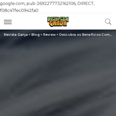
google.com, pub-2692277732162106, DIRECT,
f08c47fec0942fa0
Revista Ganja
>
Blog
>
Review
>
Descubra os Benefícios Comprovados da Cannabis Medicinal: Transformação no Tratamento de Doenças Crônicas