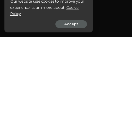
Our website uses cookies to improve your
experience. Learn more about:
Cookie
Policy
Accept
DESCUBRA OS 
COMPARTILHE
EM
ÓLEO DE CBD: 
O óleo de CBD tem eme
no bem-estar, despertan