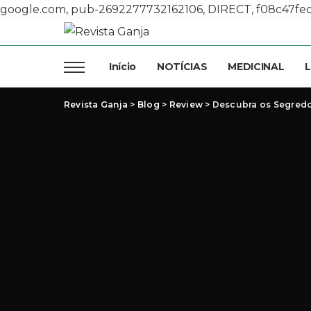
google.com, pub-2692277732162106, DIRECT, f08c47fe
Início
NOTÍCIAS
MEDICINAL
L
Revista Ganja
>
Blog
>
Review
>
Descubra os Segredos