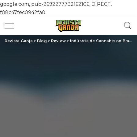
google.com, pub-2692277732162106, DIRECT,
f08c47fec0942fa0
Revista Ganja
>
Blog
>
Review
>
Indústria de Cannabis no Brasil: Potencial, Desafios e Oportunidades de Crescimento