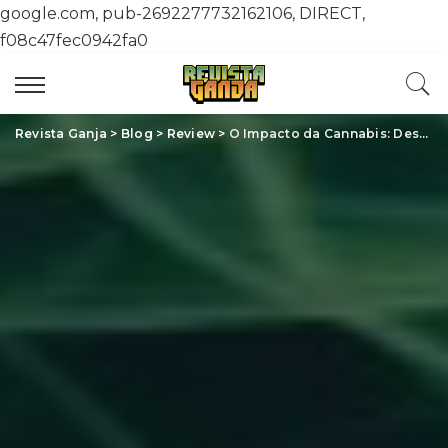
google.com, pub-2692277732162106, DIRECT,
f08c47fec0942fa0
Revista Ganja
>
Blog
>
Review
>
O Impacto da Cannabis: Descubra Como Esta Planta Milenar Está Transformando a Sociedade Moderna