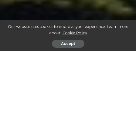
Our website uses cookies to improve your experience. Learn more
about:
Cookie Policy
Accept
O IMPACTO TRANSFORMADOR DA CANNABIS NA SOCIEDADE MODERNA
Na caminhada para a compreensão plena da cannabis e
seu ecossistema, embarcamos em uma jornada que
entrelaça passado, presente e futuro. De seus primeiros
registros na história até o papel influente que
desempenha hoje, a cannabis se revelou uma planta de
imenso valor cultural, medicinal e econômico.