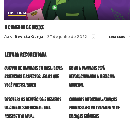
HISTÓRIA
O COMEDOR DE HAXIXE
Revista Ganja
27 de junho de 2022
Leia Mais
Autor
Posted
by
LEITURA RECOMENDADA
CULTIVO DE CANNABIS EM CASA: DICAS
COMO A CANNABIS ESTÁ
ESSENCIAIS E ASPECTOS LEGAIS QUE
REVOLUCIONANDO A MEDICINA
VOCÊ PRECISA SABER
MODERNA
DESCUBRA OS BENEFÍCIOS E DESAFIOS
CANNABIS MEDICINAL: AVANÇOS
DA CANNABIS MEDICINAL: UMA
PROMISSORES NO TRATAMENTO DE
PERSPECTIVA ATUAL
DOENÇAS CRÔNICAS