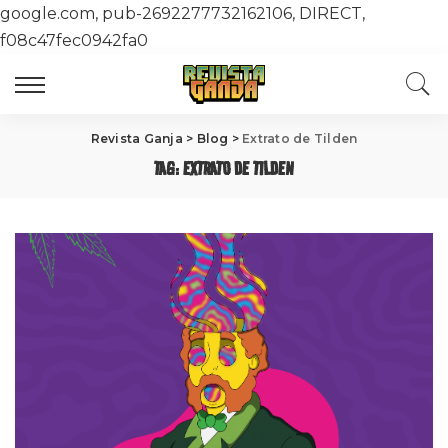
google.com, pub-2692277732162106, DIRECT,
f08c47fec0942fa0
Revista Ganja
>
Blog
>
Extrato de Tilden
TAG:
EXTRATO DE TILDEN