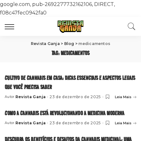
google.com, pub-2692277732162106, DIRECT,
f08c47fec0942fa0
Revista Ganja
>
Blog
>
medicamentos
TAG:
MEDICAMENTOS
CULTIVO DE CANNABIS EM CASA: DICAS ESSENCIAIS E ASPECTOS LEGAIS
QUE VOCÊ PRECISA SABER
Revista Ganja
23 de dezembro de 2025
Leia Mais
Autor
Posted
by
COMO A CANNABIS ESTÁ REVOLUCIONANDO A MEDICINA MODERNA
Revista Ganja
23 de dezembro de 2025
Leia Mais
Autor
Posted
by
DESCUBRA OS BENEFÍCIOS E DESAFIOS DA CANNABIS MEDICINAL: UMA