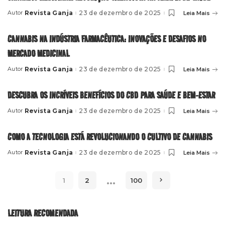
Revista Ganja
23 de dezembro de 2025
Leia Mais
Autor
Posted
by
CANNABIS NA INDÚSTRIA FARMACÊUTICA: INOVAÇÕES E DESAFIOS NO
MERCADO MEDICINAL
Revista Ganja
23 de dezembro de 2025
Leia Mais
Autor
Posted
by
DESCUBRA OS INCRÍVEIS BENEFÍCIOS DO CBD PARA SAÚDE E BEM-ESTAR
Revista Ganja
23 de dezembro de 2025
Leia Mais
Autor
Posted
by
COMO A TECNOLOGIA ESTÁ REVOLUCIONANDO O CULTIVO DE CANNABIS
Revista Ganja
23 de dezembro de 2025
Leia Mais
Autor
Posted
by
…
1
2
100
LEITURA RECOMENDADA