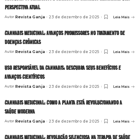
PERSPECTIVA ATUAL
Revista Ganja
23 de dezembro de 2025
Leia Mais
Autor
Posted
by
CANNABIS MEDICINAL: AVANÇOS PROMISSORES NO TRATAMENTO DE
DOENÇAS CRÔNICAS
Revista Ganja
23 de dezembro de 2025
Leia Mais
Autor
Posted
by
USO RESPONSÁVEL DA CANNABIS: DESCUBRA SEUS BENEFÍCIOS E
AVANÇOS CIENTÍFICOS
Revista Ganja
23 de dezembro de 2025
Leia Mais
Autor
Posted
by
CANNABIS MEDICINAL: COMO A PLANTA ESTÁ REVOLUCIONANDO A
SAÚDE MODERNA
Revista Ganja
23 de dezembro de 2025
Leia Mais
Autor
Posted
by
CANNABIS MEDICINAL: REVOLUÇÃO SILENCIOSA NA TERAPIA DE SAÚDE