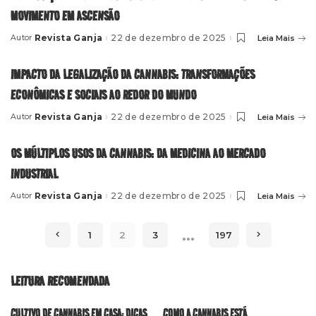
MOVIMENTO EM ASCENSÃO
Revista Ganja
22 de dezembro de 2025
Leia Mais
Autor
Posted
by
IMPACTO DA LEGALIZAÇÃO DA CANNABIS: TRANSFORMAÇÕES
ECONÔMICAS E SOCIAIS AO REDOR DO MUNDO
Revista Ganja
22 de dezembro de 2025
Leia Mais
Autor
Posted
by
OS MÚLTIPLOS USOS DA CANNABIS: DA MEDICINA AO MERCADO
INDUSTRIAL
Revista Ganja
22 de dezembro de 2025
Leia Mais
Autor
Posted
by
…
1
2
3
197
LEITURA RECOMENDADA
CULTIVO DE CANNABIS EM CASA: DICAS
COMO A CANNABIS ESTÁ