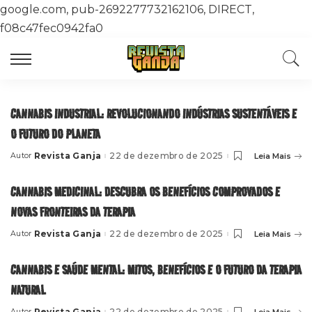
google.com, pub-2692277732162106, DIRECT,
f08c47fec0942fa0
CANNABIS INDUSTRIAL: REVOLUCIONANDO INDÚSTRIAS SUSTENTÁVEIS E
O FUTURO DO PLANETA
Revista Ganja
22 de dezembro de 2025
Leia Mais
Autor
Posted
by
CANNABIS MEDICINAL: DESCUBRA OS BENEFÍCIOS COMPROVADOS E
NOVAS FRONTEIRAS DA TERAPIA
Revista Ganja
22 de dezembro de 2025
Leia Mais
Autor
Posted
by
CANNABIS E SAÚDE MENTAL: MITOS, BENEFÍCIOS E O FUTURO DA TERAPIA
NATURAL
Revista Ganja
22 de dezembro de 2025
Leia Mais
Autor