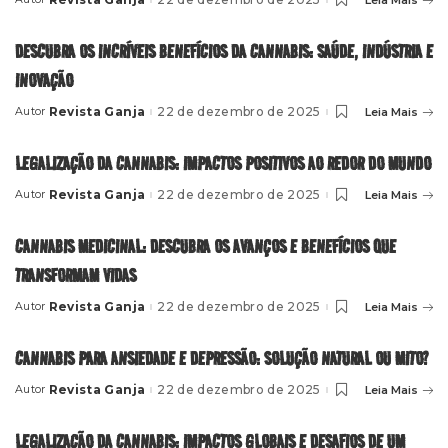
Posted
by
DESCUBRA OS INCRÍVEIS BENEFÍCIOS DA CANNABIS: SAÚDE, INDÚSTRIA E
INOVAÇÃO
Revista Ganja
22 de dezembro de 2025
Leia Mais
Autor
Posted
by
LEGALIZAÇÃO DA CANNABIS: IMPACTOS POSITIVOS AO REDOR DO MUNDO
Revista Ganja
22 de dezembro de 2025
Leia Mais
Autor
Posted
by
CANNABIS MEDICINAL: DESCUBRA OS AVANÇOS E BENEFÍCIOS QUE
TRANSFORMAM VIDAS
Revista Ganja
22 de dezembro de 2025
Leia Mais
Autor
Posted
by
CANNABIS PARA ANSIEDADE E DEPRESSÃO: SOLUÇÃO NATURAL OU MITO?
Revista Ganja
22 de dezembro de 2025
Leia Mais
Autor
Posted
by
LEGALIZAÇÃO DA CANNABIS: IMPACTOS GLOBAIS E DESAFIOS DE UM