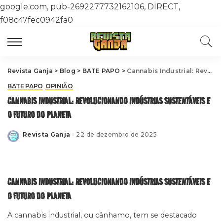
google.com, pub-2692277732162106, DIRECT,
f08c47fec0942fa0
Revista Ganja
>
Blog
>
BATE PAPO
>
Cannabis Industrial: Revolucionando Indústrias Sustentáveis e o Futuro do Planeta
BATE PAPO
OPINIÃO
CANNABIS INDUSTRIAL: REVOLUCIONANDO INDÚSTRIAS SUSTENTÁVEIS E
O FUTURO DO PLANETA
Revista Ganja
22 de dezembro de 2025
Posted
by
CANNABIS INDUSTRIAL: REVOLUCIONANDO INDÚSTRIAS SUSTENTÁVEIS E
O FUTURO DO PLANETA
A cannabis industrial, ou cânhamo, tem se destacado