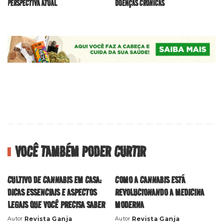
PERSPECTIVA ATUAL
DOENÇAS CRÔNICAS
VOCÊ TAMBÉM PODER CURTIR
CULTIVO DE CANNABIS EM CASA:
COMO A CANNABIS ESTÁ
DICAS ESSENCIAIS E ASPECTOS
REVOLUCIONANDO A MEDICINA
LEGAIS QUE VOCÊ PRECISA SABER
MODERNA
Revista Ganja
Revista Ganja
Autor
Autor
Posted
Posted