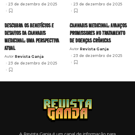
by
by
23 de dezembro de 2025
23 de dezembro de 2025
DESCUBRA OS BENEFÍCIOS E
CANNABIS MEDICINAL: AVANÇOS
DESAFIOS DA CANNABIS
PROMISSORES NO TRATAMENTO
MEDICINAL: UMA PERSPECTIVA
DE DOENÇAS CRÔNICAS
ATUAL
Revista Ganja
Autor
Posted
by
23 de dezembro de 2025
Revista Ganja
Autor
Posted
by
23 de dezembro de 2025
A Revista Ganja é um canal de informação para