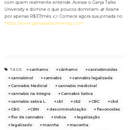
com quem realmente entende. Acesse o Ganja Talks
University e domine o que poucos dominam. 🌿 Assine
por apenas R$37/mês. 👉 Comece agora sua jornada no
https://www.ganjatalksuniversity.com
canhamo
cânhamo
cannabinoides
TAGS:
cannabinol
cannabis
cannabis legalizada
Cannabis Medicial
cannabis medicinal
cannabis na integra
Cannabis Sativa
cannabis sativa L.
cb1
cb2
CBC
cbd
CBG
CBN
descriminalização
flavonoides
flor de cannabis
indica
legalização
legalizado
macnha
maconha