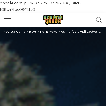
google.com, pub-2692277732162106, DIRECT,
f08c47fec0942fa0
Revista Ganja
>
Blog
>
BATE PAPO
>
As Incríveis Aplicações da Cannabis que Estão Transformando o Mundo