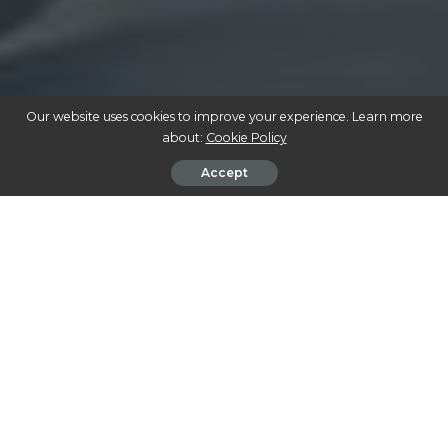
Our website uses cookies to improve your experience. Learn more
about:
Cookie Policy
Accept
CÂNHAMO SUSTENTÁVEL: COMO O CULTIVO DE CANNABIS PODE SALVAR O
PLANETA
A cannabis, há muito tempo reconhecida por suas
aplicações terapêuticas e industriais, está entrando em
cena de uma nova forma: como aliada da
sustentabilidade. O cultivo de cânhamo e cannabis,