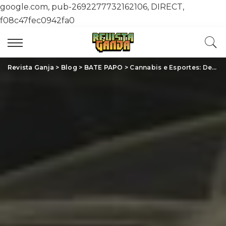
google.com, pub-2692277732162106, DIRECT,
f08c47fec0942fa0
Revista Ganja
>
Blog
>
BATE PAPO
>
Cannabis e Esportes: Descubra como a Planta Revoluciona a Recuperação dos Atletas