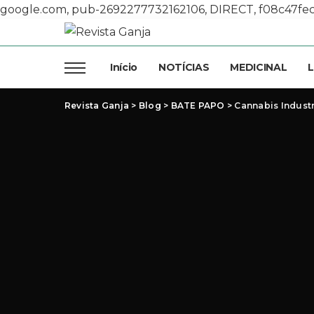
google.com, pub-2692277732162106, DIRECT, f08c47fe
Início
NOTÍCIAS
MEDICINAL
L
Revista Ganja
>
Blog
>
BATE PAPO
>
Cannabis Industr