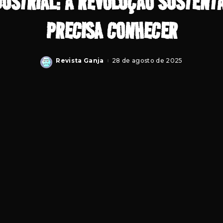
USTRIAL: A REVOLUÇÃO SUSTENT
PRECISA CONHECER
Revista Ganja
28 de agosto de 2025
Posted
by