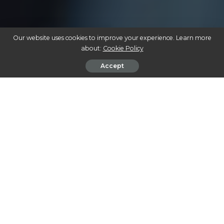
Our website uses cookies to improve your experience. Learn more
about:
Cookie Policy
Accept
CANNABIS INDUSTRIAL: O FUTURO SUSTENTÁVEL QUE ESTÁ MOLDANDO
DIVERSAS INDÚSTRIAS
Nos últimos anos, a cannabis tem se destacado não
apenas pelo seu uso medicinal e recreativo, mas
também por sua aplicação em setores industriais. Desde
tecidos a materiais de construção, a cannabis industrial,
principalmente o cânhamo, está revolucionando
diversos mercados. Este artigo mergulha nesse universo