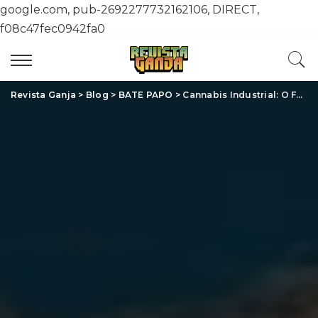
google.com, pub-2692277732162106, DIRECT,
f08c47fec0942fa0
Revista Ganja
>
Blog
>
BATE PAPO
>
Cannabis Industrial: O Futuro Sustentável que Está Moldando Diversas Indústrias