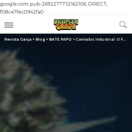
google.com, pub-2692277732162106, DIRECT,
f08c47fec0942fa0
Revista Ganja
>
Blog
>
BATE PAPO
>
Cannabis Industrial: O Futuro Sustentável Que Você Precisa Conhecer