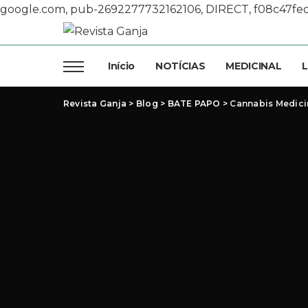
google.com, pub-2692277732162106, DIRECT, f08c47fe
Início
NOTÍCIAS
MEDICINAL
L
Revista Ganja
>
Blog
>
BATE PAPO
>
Cannabis Medicin