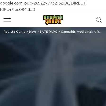
google.com, pub-2692277732162106, DIRECT,
f08c47fec0942fa0
Revista Ganja
>
Blog
>
BATE PAPO
>
Cannabis Medicinal: A Revolução Silenciosa na Saúde e Bem-Estar