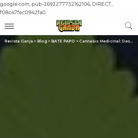
google.com, pub-2692277732162106, DIRECT,
f08c47fec0942fa0
Revista Ganja
>
Blog
>
BATE PAPO
>
Cannabis Medicinal: Descubra Como Essa Planta Revoluciona a Saúde e Bem-Estar