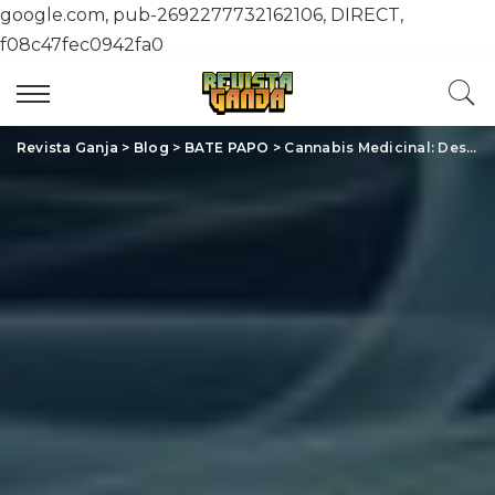
google.com, pub-2692277732162106, DIRECT,
f08c47fec0942fa0
Revista Ganja
>
Blog
>
BATE PAPO
>
Cannabis Medicinal: Descubra Como Esta Planta Revoluciona a Saúde Moderna