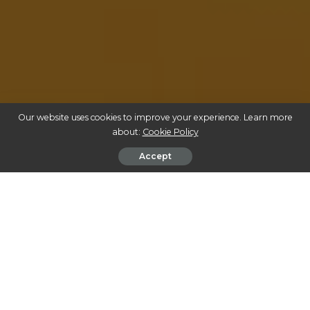
Our website uses cookies to improve your experience. Learn more
about:
Cookie Policy
Accept
A cannabis medicinal tem ganhado espaço e
reconhecimento no Brasil nos últimos anos,
transformando-se em uma alternativa terapêutica para
milhares de pacientes. Seu uso é respaldado por estudos
científicos que comprovam benefícios em condições