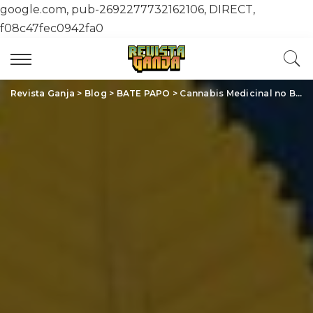
google.com, pub-2692277732162106, DIRECT,
f08c47fec0942fa0
Revista Ganja
>
Blog
>
BATE PAPO
>
Cannabis Medicinal no Brasil: Avanços, Desafios e Oportunidades