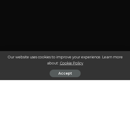
Our website uses cookies to improve your experience. Learn more
about:
Cookie Policy
Accept
A cannabis medicinal tem ganhado espaço e
reconhecimento no Brasil nos últimos anos,
transformando-se em uma alternativa terapêutica para