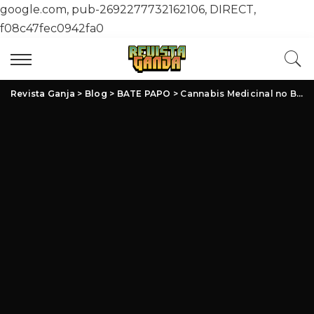
google.com, pub-2692277732162106, DIRECT,
f08c47fec0942fa0
Revista Ganja
>
Blog
>
BATE PAPO
>
Cannabis Medicinal no Brasil: Avanços, Desafios e Oportunidades