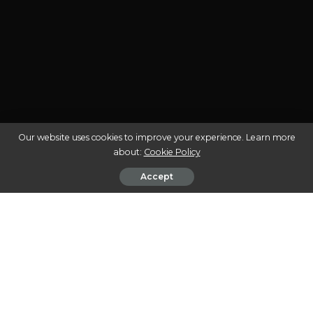
Our website uses cookies to improve your experience. Learn more
about:
Cookie Policy
Accept
A cannabis medicinal tem ganhado espaço e
reconhecimento no Brasil nos últimos anos,
transformando-se em uma alternativa terapêutica para