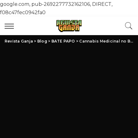
google.com, pub-2692277732162106, DIRECT,
f08c47fec0942fa0
Revista Ganja
>
Blog
>
BATE PAPO
>
Cannabis Medicinal no Brasil: Avanços, Desafios e Oportunidades