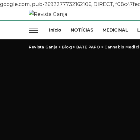
google.com, pub-2692277732162106, DIRECT, f08c47fe
Início
NOTÍCIAS
MEDICINAL
L
Revista Ganja
>
Blog
>
BATE PAPO
>
Cannabis Medicin