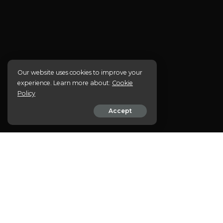
Our website uses cookies to improve your
experience. Learn more about:
Cookie
Policy
Accept
COMPARTILHE
A cannabis medicinal te
EM
últimos anos, transform
milhares de pacientes. S