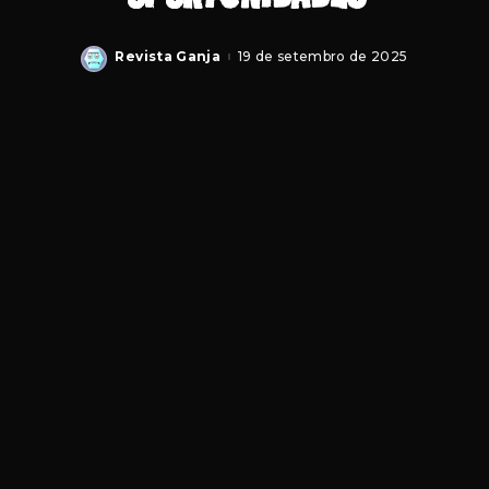
Revista Ganja
19 de setembro de 2025
Posted
by