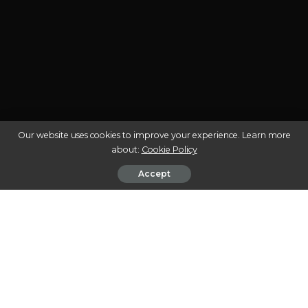
Our website uses cookies to improve your experience. Learn more
about:
Cookie Policy
Accept
A cannabis medicinal tem ganhado espaço e
reconhecimento no Brasil nos últimos anos,
transformando-se em uma alternativa terapêutica para