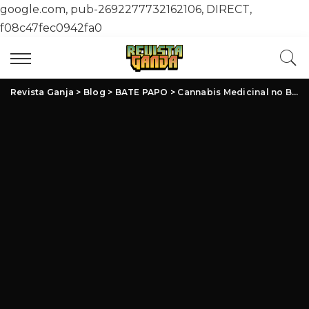
google.com, pub-2692277732162106, DIRECT,
f08c47fec0942fa0
Revista Ganja
>
Blog
>
BATE PAPO
>
Cannabis Medicinal no Brasil: Avanços, Desafios e Oportunidades