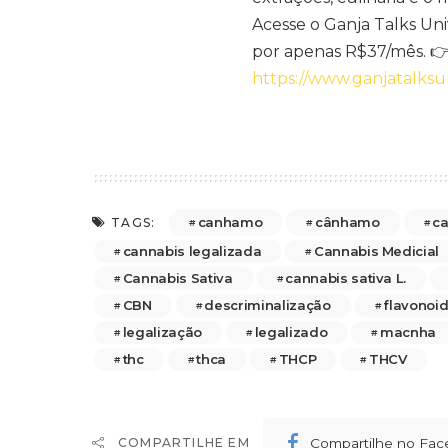
Acesse o Ganja Talks Un
por apenas R$37/mês. 
https://www.ganjatalksu
canhamo
cânhamo
ca
TAGS:
cannabis legalizada
Cannabis Medicial
Cannabis Sativa
cannabis sativa L.
CBN
descriminalização
flavonoi
legalização
legalizado
macnha
thc
thca
THCP
THCV
Compartilhe no Fa
COMPARTILHE EM