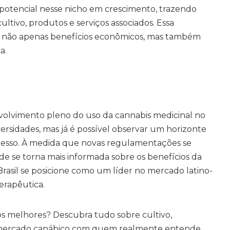
tencial nesse nicho em crescimento, trazendo
ultivo, produtos e serviços associados. Essa
não apenas benefícios econômicos, mas também
a.
olvimento pleno do uso da cannabis medicinal no
versidades, mas já é possível observar um horizonte
gresso. À medida que novas regulamentações se
de se torna mais informada sobre os benefícios da
Brasil se posicione como um líder no mercado latino-
erapêutica.
s melhores? Descubra tudo sobre cultivo,
 o mercado canábico com quem realmente entende.