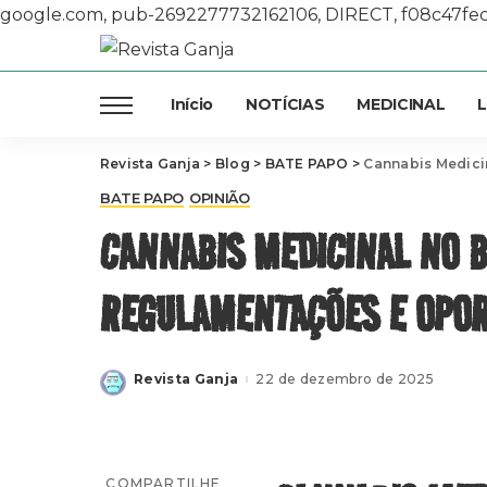
google.com, pub-2692277732162106, DIRECT, f08c47fe
Início
NOTÍCIAS
MEDICINAL
L
Revista Ganja
>
Blog
>
BATE PAPO
>
Cannabis Medicin
BATE PAPO
OPINIÃO
CANNABIS MEDICINAL NO B
REGULAMENTAÇÕES E OPO
Revista Ganja
22 de dezembro de 2025
Posted
by
COMPARTILHE