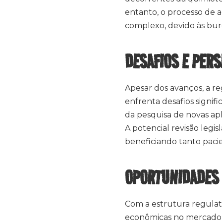
entanto, o processo de 
complexo, devido às buro
DESAFIOS E PER
Apesar dos avanços, a r
enfrenta desafios signifi
da pesquisa de novas a
A potencial revisão legis
beneficiando tanto paci
OPORTUNIDADES 
Com a estrutura regula
econômicas no mercado d