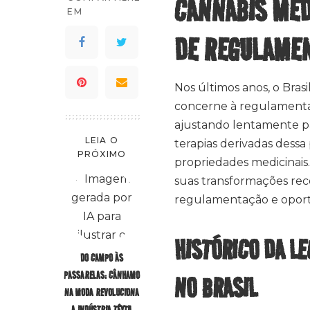
CANNABIS MEDI
EM
DE REGULAMEN
Nos últimos anos, o Bra
concerne à regulamentaç
ajustando lentamente pa
LEIA O
terapias derivadas dess
PRÓXIMO
propriedades medicinais.
suas transformações rec
regulamentação e oportu
HISTÓRICO DA L
DO CAMPO ÀS
PASSARELAS: CÂNHAMO
NO BRASIL
NA MODA REVOLUCIONA
A INDÚSTRIA TÊXTIL