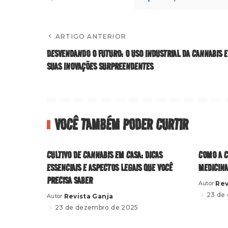
ARTIGO ANTERIOR
DESVENDANDO O FUTURO: O USO INDUSTRIAL DA CANNABIS E
SUAS INOVAÇÕES SURPREENDENTES
VOCÊ TAMBÉM PODER CURTIR
CULTIVO DE CANNABIS EM CASA: DICAS
COMO A C
ESSENCIAIS E ASPECTOS LEGAIS QUE VOCÊ
MEDICIN
PRECISA SABER
Rev
Autor
Posted
by
23 de
Revista Ganja
Autor
Posted
by
23 de dezembro de 2025