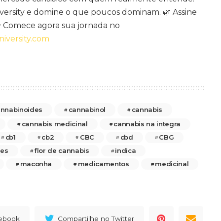
iversity e domine o que poucos dominam. 🌿 Assine
 Comece agora sua jornada no
niversity.com
nnabinoides
cannabinol
cannabis
cannabis medicinal
cannabis na integra
cb1
cb2
CBC
cbd
CBG
des
flor de cannabis
indica
maconha
medicamentos
medicinal
cebook
Compartilhe no Twitter