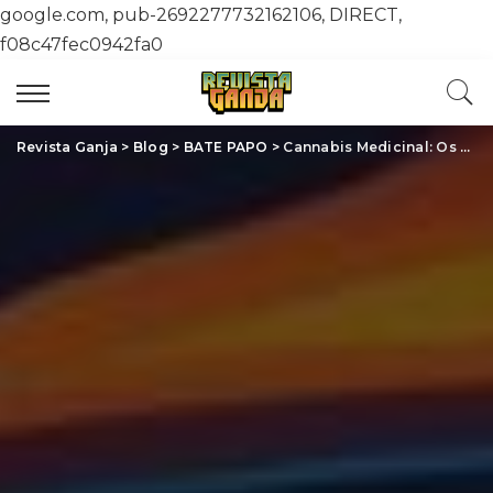
google.com, pub-2692277732162106, DIRECT,
f08c47fec0942fa0
Revista Ganja
>
Blog
>
BATE PAPO
>
Cannabis Medicinal: Os Benefícios Surpreendentes e a Realidade da Regulamentação