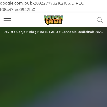
google.com, pub-2692277732162106, DIRECT,
f08c47fec0942fa0
Revista Ganja
>
Blog
>
BATE PAPO
>
Cannabis Medicinal: Revolucionando o Tratamento de Doenças Complexas