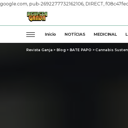
google.com, pub-2692277732162106, DIRECT, f08c47fe
Início
NOTÍCIAS
MEDICINAL
L
Revista Ganja
>
Blog
>
BATE PAPO
>
Cannabis Susten