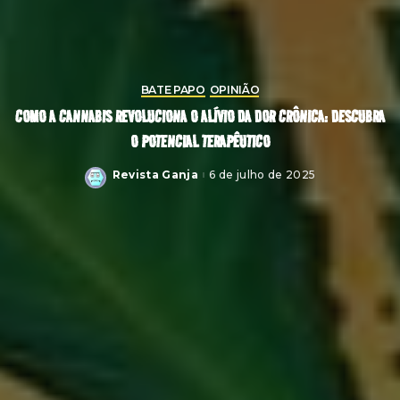
BATE PAPO
OPINIÃO
COMO A CANNABIS REVOLUCIONA O ALÍVIO DA DOR CRÔNICA: DESCUBRA
O POTENCIAL TERAPÊUTICO
Revista Ganja
6 de julho de 2025
Posted
by