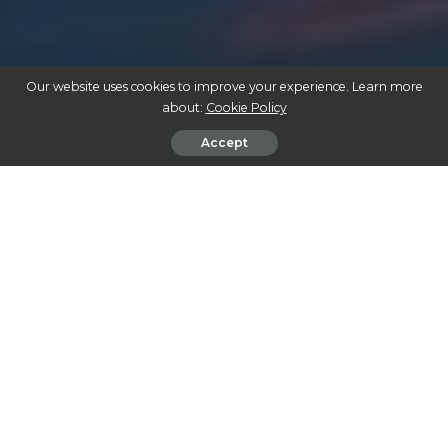
Our website uses cookies to improve your experience. Learn more
about:
Cookie Policy
Accept
COMO A CANNABIS REVOLUCIONA O ALÍVIO DA DOR CRÔNICA: DESCUBRA
O POTENCIAL TERAPÊUTICO
A cannabis medicinal está cada vez mais no centro das
discussões sobre tratamento de dor crônica. Com o
avanço das pesquisas, mais evidências vêm à tona,
desmistificando tabus e destacando o potencial
terapêutico da planta no alívio de diversos tipos de dor.