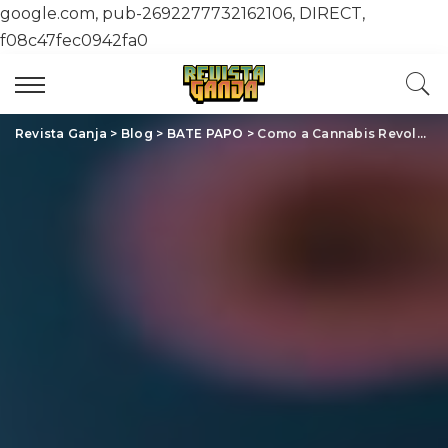
google.com, pub-2692277732162106, DIRECT,
f08c47fec0942fa0
Revista Ganja
>
Blog
>
BATE PAPO
>
Como a Cannabis Revoluciona o Alívio da Dor Crônica: Descubra o Potencial Terapêutico