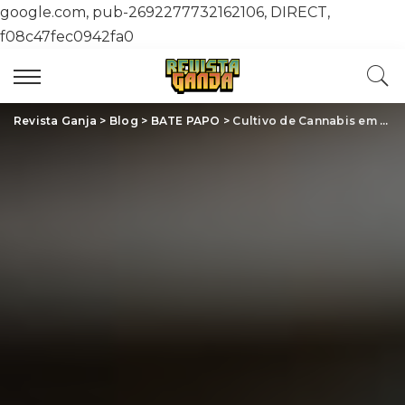
google.com, pub-2692277732162106, DIRECT,
f08c47fec0942fa0
Revista Ganja
>
Blog
>
BATE PAPO
>
Cultivo de Cannabis em Casa: Guia Completo para Iniciantes e Veteranos