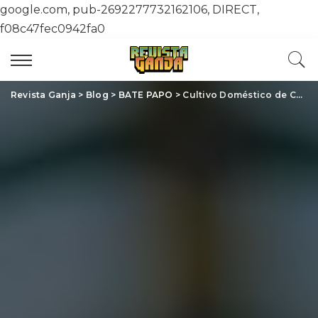
google.com, pub-2692277732162106, DIRECT,
f08c47fec0942fa0
Revista Ganja
>
Blog
>
BATE PAPO
>
Cultivo Doméstico de Cannabis: Como Transformar sua Vida e o Mercado