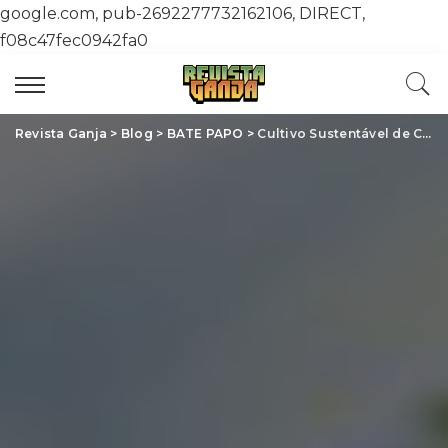
google.com, pub-2692277732162106, DIRECT,
f08c47fec0942fa0
Revista Ganja
>
Blog
>
BATE PAPO
>
Cultivo Sustentável de Cannabis: Um Futuro Verde para a Sociedade e o Meio Ambiente