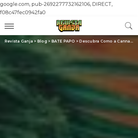
google.com, pub-2692277732162106, DIRECT,
f08c47fec0942fa0
Revista Ganja
>
Blog
>
BATE PAPO
>
Descubra Como a Cannabis Medicinal Está Transformando Vidas: Avanços e Histórias Incríveis