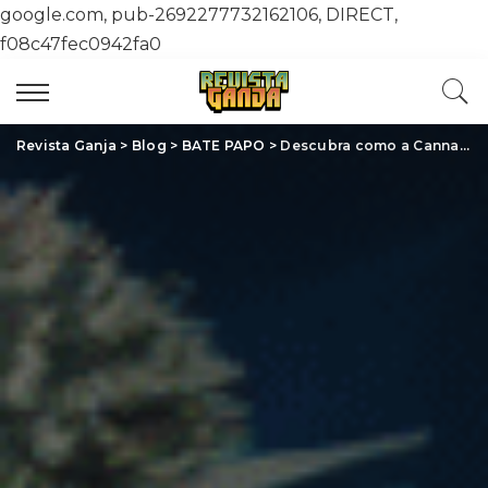
google.com, pub-2692277732162106, DIRECT,
f08c47fec0942fa0
Revista Ganja
>
Blog
>
BATE PAPO
>
Descubra como a Cannabis Revoluciona o Tratamento Medicinal: O Que a Ciência Revela