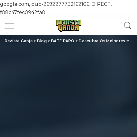
google.com, pub-2692277732162106, DIRECT,
f08c47fec0942fa0
Revista Ganja
>
Blog
>
BATE PAPO
>
Descubra Os Melhores Métodos de Consumo da Cannabis e Seus Benefícios